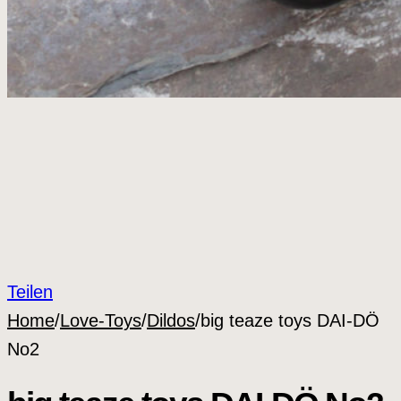
Teilen
Home
/
Love-Toys
/
Dildos
/
big teaze toys DAI-DÖ
No2