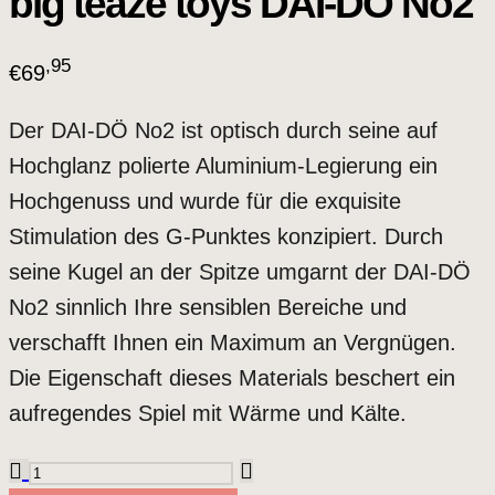
big teaze toys DAI-DÖ No2
,95
€
69
Der DAI-DÖ No2 ist optisch durch seine auf
Hochglanz polierte Aluminium-Legierung ein
Hochgenuss und wurde für die exquisite
Stimulation des G-Punktes konzipiert. Durch
seine Kugel an der Spitze umgarnt der DAI-DÖ
No2 sinnlich Ihre sensiblen Bereiche und
verschafft Ihnen ein Maximum an Vergnügen.
Die Eigenschaft dieses Materials beschert ein
aufregendes Spiel mit Wärme und Kälte.
big