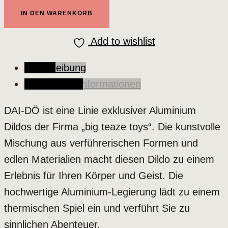
teaze
IN DEN WARENKORB
toys
DAI-
Add to wishlist
DÖ
Beschreibung
No2
Zusätzliche Informationen
Menge
DAI-DÖ ist eine Linie exklusiver Aluminium
Dildos der Firma „big teaze toys“. Die kunstvolle
Mischung aus verführerischen Formen und
edlen Materialien macht diesen Dildo zu einem
Erlebnis für Ihren Körper und Geist. Die
hochwertige Aluminium-Legierung lädt zu einem
thermischen Spiel ein und verführt Sie zu
sinnlichen Abenteuer.