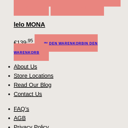
WARENKORB
ADD TO WISHLIST
lelo MONA
,95
€
139
IN DEN WARENKORB
IN DEN
WARENKORB
About Us
Store Locations
Read Our Blog
Contact Us
FAQ’s
AGB
Privacy Policy