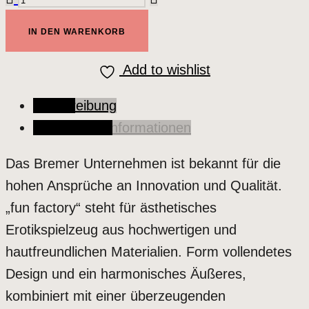
factory
IN DEN WARENKORB
ELEGANCE
G4
Add to wishlist
Menge
Beschreibung
Zusätzliche Informationen
Das Bremer Unternehmen ist bekannt für die
hohen Ansprüche an Innovation und Qualität.
„fun factory“ steht für ästhetisches
Erotikspielzeug aus hochwertigen und
hautfreundlichen Materialien. Form vollendetes
Design und ein harmonisches Äußeres,
kombiniert mit einer überzeugenden