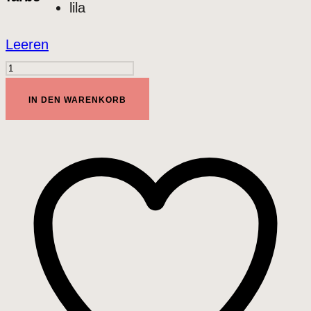
lila
Leeren
lelo
GIGI
IN DEN WARENKORB
Menge