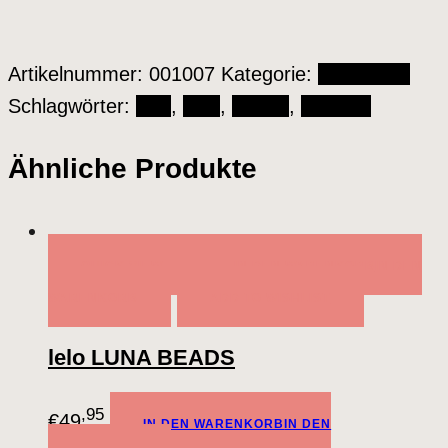
Artikelnummer:
001007
Kategorie:
Vibratoren
Schlagwörter:
Gigi
,
Lelo
,
Silikon
,
Vibrator
Ähnliche Produkte
QUICK VIEW
IN DEN WARENKORB
IN DEN
WARENKORB
ADD TO WISHLIST
lelo LUNA BEADS
,95
€
49
IN DEN WARENKORB
IN DEN