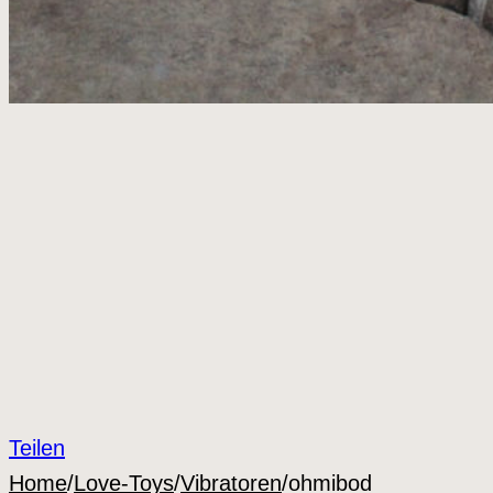
Teilen
Home
/
Love-Toys
/
Vibratoren
/
ohmibod