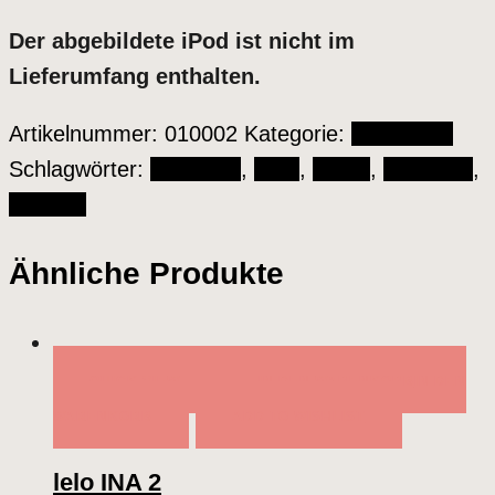
Der abgebildete iPod ist nicht im
Lieferumfang enthalten.
Artikelnummer:
010002
Kategorie:
Vibratoren
Schlagwörter:
Freestyle
,
MP3
,
Musik
,
Ohmibod
,
Vibrator
Ähnliche Produkte
QUICK VIEW
IN DEN WARENKORB
IN DEN
WARENKORB
ADD TO WISHLIST
lelo INA 2