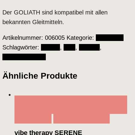
Der GOLIATH sind kompatibel mit allen
bekannten Gleitmitteln.
Artikelnummer:
006005
Kategorie:
Vibratoren
Schlagwörter:
Goliath
,
Holz
,
Vibrator
,
WaldMichlsHoldi
Ähnliche Produkte
QUICK VIEW
IN DEN WARENKORB
IN DEN
WARENKORB
ADD TO WISHLIST
vibe therapy SERENE