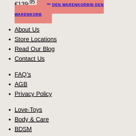
,95
€
139
IN DEN WARENKORB
IN DEN
WARENKORB
About Us
Store Locations
Read Our Blog
Contact Us
FAQ’s
AGB
Privacy Policy
Love-Toys
Body & Care
BDSM