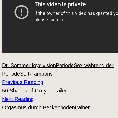
Dr. Sommer
Joydivision
Periode
Sex während der
Periode
Soft-Tampons
Previous Reading
50 Shades of Grey – Trailer
Next Reading
Orgasmus durch Beckenbodentrainer